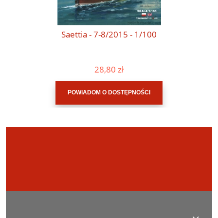
Saettia - 7-8/2015 - 1/100
28,80 zł
POWIADOM O DOSTĘPNOŚCI