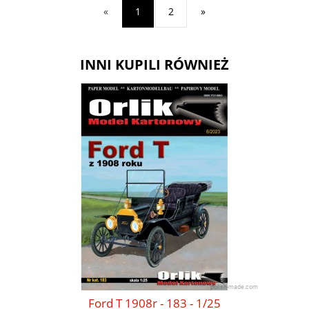
«
1
2
»
INNI KUPILI RÓWNIEŻ
Ford T 1908r - 183 - 1/25