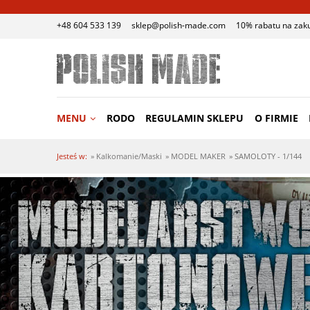
+48 604 533 139
sklep@polish-made.com
10% rabatu na zak
MENU
RODO
REGULAMIN SKLEPU
O FIRMIE
Jesteś w:
»
Kalkomanie/Maski
»
MODEL MAKER
»
SAMOLOTY - 1/144