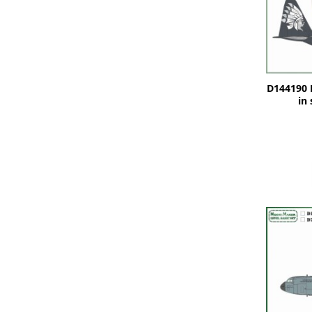
D144190 B
in