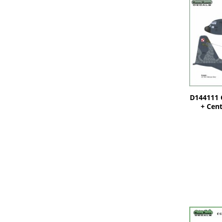
D144111 C
+ Cent