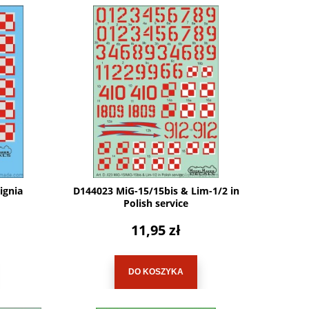
ignia
D144023 MiG-15/15bis & Lim-1/2 in
Polish service
11,95 zł
DO KOSZYKA