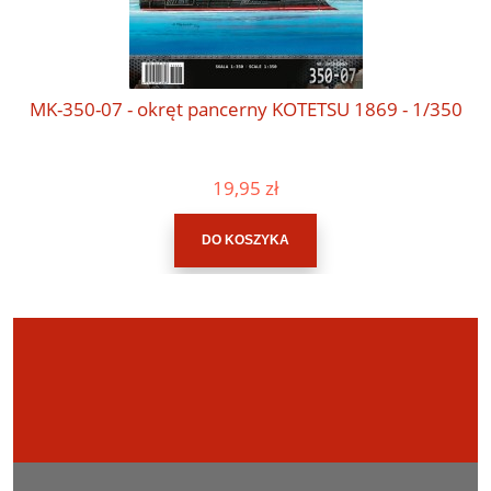
MK-350-07 - okręt pancerny KOTETSU 1869 - 1/350
19,95 zł
DO KOSZYKA