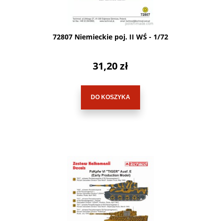
72807 Niemieckie poj. II WŚ - 1/72
31,20 zł
DO KOSZYKA