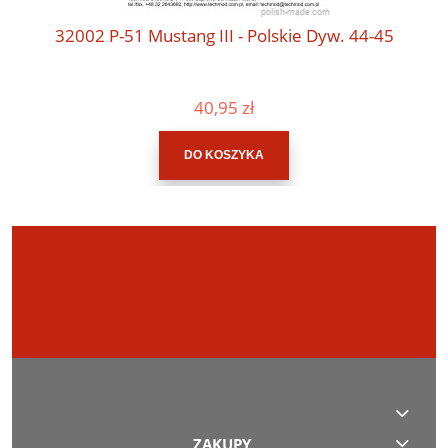
32002 P-51 Mustang III - Polskie Dyw. 44-45
40,95 zł
DO KOSZYKA
ZAKUPY