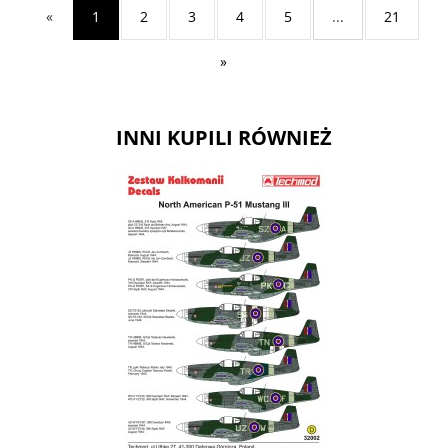
«
1
2
3
4
5
...
21
»
INNI KUPILI RÓWNIEŻ