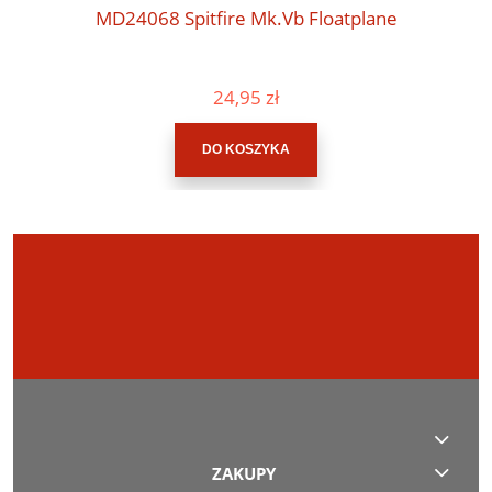
MD24068 Spitfire Mk.Vb Floatplane
24,95 zł
DO KOSZYKA
ZAKUPY