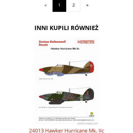
«
1
2
»
INNI KUPILI RÓWNIEŻ
24013 Hawker Hurricane Mk. IIc