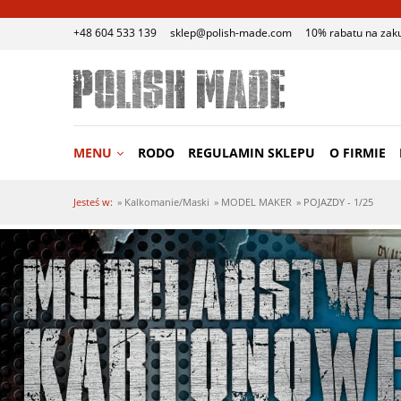
+48 604 533 139
sklep@polish-made.com
10% rabatu na zak
MENU
RODO
REGULAMIN SKLEPU
O FIRMIE
Jesteś w:
»
Kalkomanie/Maski
»
MODEL MAKER
»
POJAZDY - 1/25