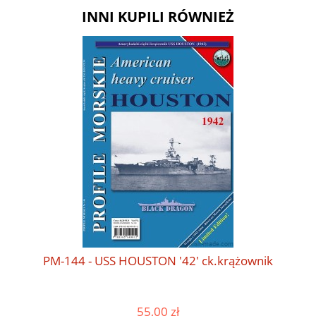
INNI KUPILI RÓWNIEŻ
PM-144 - USS HOUSTON '42' ck.krążownik
55,00 zł