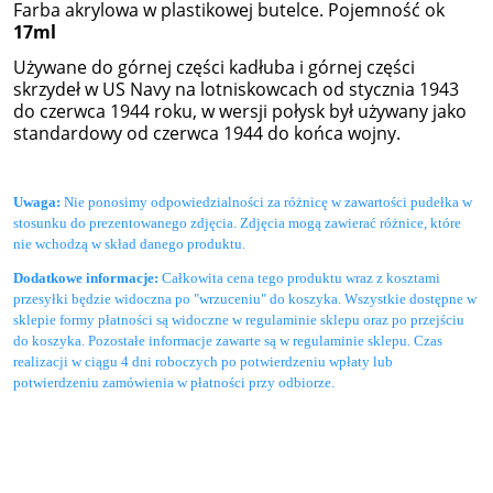
Farba akrylowa w plastikowej butelce. Pojemność ok
17ml
Używane do
górnej części kadłuba
i
górnej części
skrzydeł
w
US Navy
na lotniskowcach
od
stycznia 1943
do czerwca
1944 roku
,
w wersji
połysk
był używany
jako
standardowy
od
czerwca 1944
do końca
wojny.
Uwaga:
Nie ponosimy odpowiedzialności za różnicę w zawartości pudełka w
stosunku do prezentowanego zdjęcia. Zdjęcia mogą zawierać różnice, które
nie wchodzą w skład danego produktu.
Dodatkowe informacje:
Całkowita cena tego produktu wraz z kosztami
przesyłki będzie widoczna po "wrzuceniu" do koszyka. Wszystkie dostępne w
sklepie formy płatności są widoczne w regulaminie sklepu oraz po przejściu
do koszyka.
Pozostałe informacje zawarte są w regulaminie sklepu.
Czas
realizacji w ciągu 4 dni roboczych po potwierdzeniu wpłaty lub
potwierdzeniu zamówienia w płatności przy odbiorze.