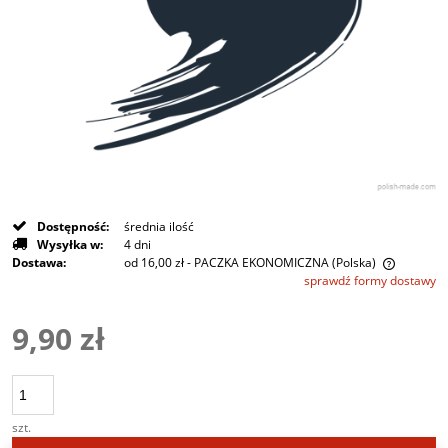
Dostępność:
średnia ilość
Wysyłka w:
4 dni
Dostawa:
od 16,00 zł
- PACZKA EKONOMICZNA
(Polska)
sprawdź formy dostawy
Cena nie zawiera ewentualnych kosztów płatności
9,90 zł
szt.