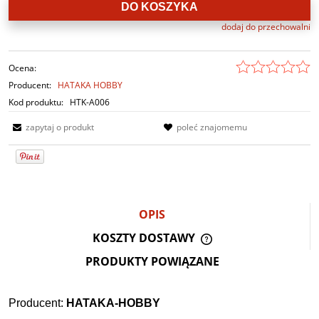
DO KOSZYKA
dodaj do przechowalni
Ocena:
Producent:
HATAKA HOBBY
Kod produktu:
HTK-A006
zapytaj o produkt
poleć znajomemu
OPIS
KOSZTY DOSTAWY
CENA NIE ZAWIERA E
PRODUKTY POWIĄZANE
KOSZTÓW PŁATNOŚCI
Producent:
HATAKA-HOBBY